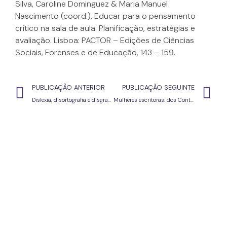
Silva, Caroline Dominguez & Maria Manuel
Nascimento (coord.), Educar para o pensamento
crítico na sala de aula. Planificação, estratégias e
avaliação. Lisboa: PACTOR – Edições de Ciências
Sociais, Forenses e de Educação, 143 – 159.
PUBLICAÇÃO ANTERIOR
PUBLICAÇÃO SEGUINTE
Dislexia, disortografia e disgrafia: dificuldades na leitura, na escrita e na grafia
Mulheres escritoras: dos Contos na Imprensa Periódica (1940-1974) às “Novas Cartas Portuguesas” de Maria Isabel Barreno, Maria Teresa Horta e Maria Velho da Costa