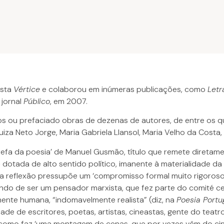
ista
Vértice
e colaborou em inúmeras publicações, como
Letr
 jornal
Público
, em 2007.
ios ou prefaciado obras de dezenas de autores, de entre os 
Luiza Neto Jorge, Maria Gabriela Llansol, Maria Velho da Costa,
tarefa da poesia’ de Manuel Gusmão, título que remete diretam
» dotada de alto sentido político, imanente à materialidade d
sa reflexão pressupõe um ‘compromisso formal muito rigoroso’, 
ando de ser um pensador marxista, que fez parte do comité c
mente humana, “indomavelmente realista” (diz, na
Poesia Port
e de escritores, poetas, artistas, cineastas, gente do teatr
, como faz ‘uma montagem de cenas, que por vezes vêm do c