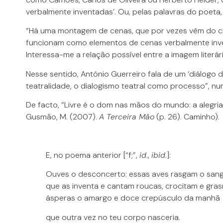
verbalmente inventadas’. Ou, pelas palavras do poeta,
“Há uma montagem de cenas, que por vezes vêm do ci
funcionam como elementos de cenas verbalmente inve
Interessa-me a relação possível entre a imagem literá
Nesse sentido, António Guerreiro fala de um ‘diálogo d
teatralidade, o dialogismo teatral como processo”, nu
De facto, “Livre é o dom nas mãos do mundo: a alegri
Gusmão, M. (2007).
A Terceira Mão
(p. 26). Caminho).
E, no poema anterior [“f;”,
id
.,
ibid
.]:
Ouves o desconcerto: essas aves rasgam o san
que as inventa e cantam roucas, crocitam e gra
ásperas o amargo e doce crepúsculo da manhã
que outra vez no teu corpo nasceria.