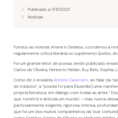
Publicado a
11/11/2023
Notícias
Fundou as revistas
Ariane
e
Dedalus
, coordenou a rev
regularmente crítica literária no suplemento
Ípsilon
, do
Foi um grande leitor de poesia, tendo publicado ensa
Carlos de Oliveira, Herberto Helder, Ruy Belo, Sophia, 
Como diz o ensaísta
António Guerreiro
, ao falar da ‘
do tradutor’, a “poesia foi para [Gusmão] uma «tarefa
própria literatura, em diálogo com todas as artes.” Es
que ‘constrói e articula um mundo’ – mas, nunca deix
particularmente exigente, rigorosa, intensa, profunda
que foi um dos muitos companheiros da ‘sua’ comunidad
como Camões, Carlos de Oliveira ou Herberto Helder