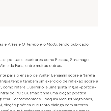
as e Artes
e
O Tempo e o Modo
, tendo publicado
quais poetas e escritores como Pessoa, Saramago,
 Almeida Faria, entre muitos outros.
ente para o ensaio de Walter Benjamin sobre a ‘tarefa
a linguagem; e também um exercício de reflexão sobre a
como refere Guerreiro, e uma ‘justa língua «política»’,
entral do PCP, Gusmão tinha uma dicção poética
uguesa Contemporânea
, Joaquim Manuel Magalhães,
o), dicção poética que tanto dialoga com autores
inema’ e que funcionam como ‘elementos de cenas