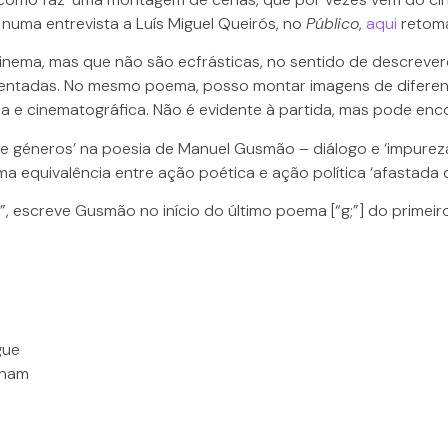
 numa entrevista a Luís Miguel Queirós, no
Público
,
aqui
retoma
nema, mas que não são ecfrásticas, no sentido de descreve
ntadas. No mesmo poema, posso montar imagens de diferente
ria e cinematográfica. Não é evidente à partida, mas pode enc
e géneros’ na poesia de Manuel Gusmão – diálogo e ‘impureza g
ma equivalência entre ação poética e ação política ‘afastada 
a”, escreve Gusmão no início do último poema [“g;”] do prime
gue
snam