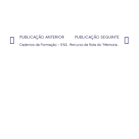
PUBLICAÇÃO ANTERIOR
PUBLICAÇÃO SEGUINTE
Cadernos da Formação – ENSINAR, APRENDER E AVALIAR
Percurso da Rota do “Memorial do Convento” em Loures