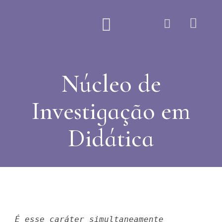
Quem Somos
Núcleo de
Investigação em
Didática
É esse caráter simultaneamente 