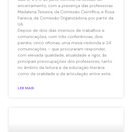
encerramento, com a presença das professoras
Madalena Teixeira, da Comissão Científica, e Rosa
Faneca, da Comissão Organizadora, por parte da
UA.
Depois de dois dias intensos de trabalhos e
comunicações, com três conferências, dois
painéis, cinco oficinas, uma mesa-redonda e 24
comunicações – que procuraram responder,
com elevada qualidade, atualidade e rigor, às
principais preocupações dos professores, tanto
no âmbito da leitura e da educação literária
como da oralidade e da articulação entre estes
domínios, e que vão ser a base da edição de
2026 da revista
Palavras
–, Vitória de Sousa e
LER MAIS
João Pedro Aido, da Associação de Professores
de Português, apresentaram uma síntese dos
trabalhos realizados, que partilhamos a seguir.