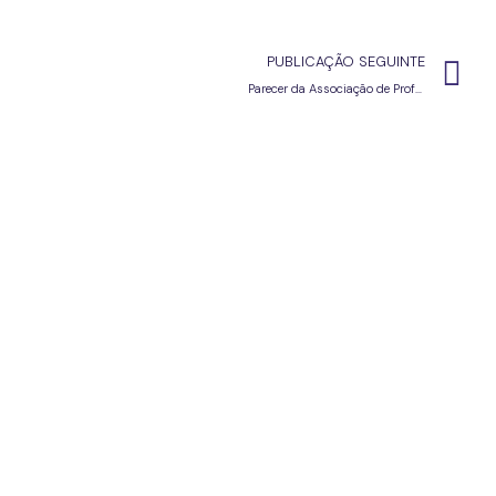
PUBLICAÇÃO SEGUINTE
Parecer da Associação de Professores de Português sobre a Prova 91: Português de 9.º ano , 17/6/2016