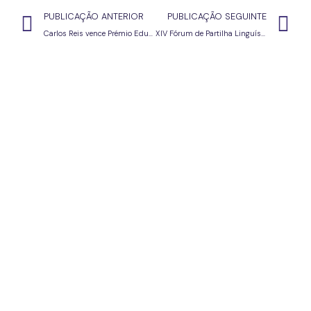
PUBLICAÇÃO ANTERIOR
PUBLICAÇÃO SEGUINTE
Carlos Reis vence Prémio Eduardo Lourenço 2019
XIV Fórum de Partilha Linguística – Núcleo de Jovens Investigadores do CLUNL, 6 de julho 2019 – NOVA FCSH, Lisboa