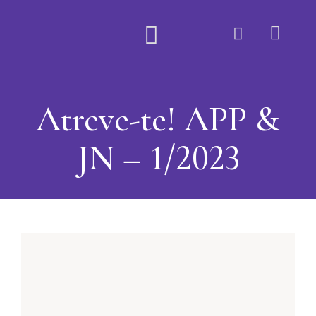
Quem Somos
Atreve-te! APP &
JN – 1/2023