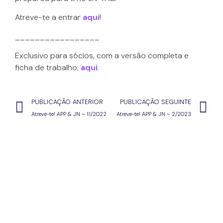
Atreve-te a entrar
aqui
!
_________________
Exclusivo para sócios, com a versão completa e
ficha de trabalho
,
aqui
.
PUBLICAÇÃO ANTERIOR
PUBLICAÇÃO SEGUINTE
Atreve-te! APP & JN – 11/2022
Atreve-te! APP & JN – 2/2023