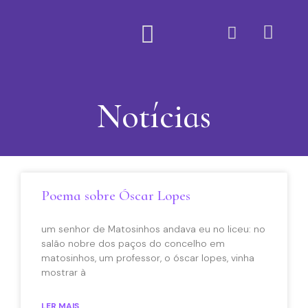
Quem Somos
Notícias
Poema sobre Óscar Lopes
um senhor de Matosinhos andava eu no liceu: no
salão nobre dos paços do concelho em
matosinhos, um professor, o óscar lopes, vinha
mostrar à
LER MAIS