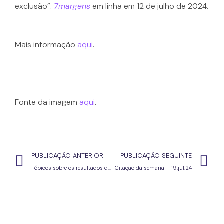
exclusão”.
7margens
em linha em 12 de julho de 2024.
Mais informação
aqui
.
Fonte da imagem
aqui
.
PUBLICAÇÃO ANTERIOR
PUBLICAÇÃO SEGUINTE
Tópicos sobre os resultados dos alunos na prova final de ciclo (9.º ano, código 91)
Citação da semana – 19.jul.24