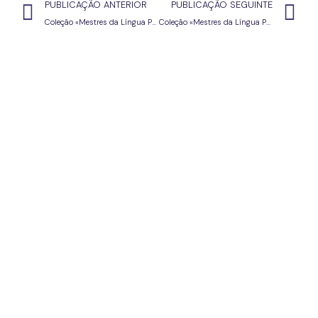
PUBLICAÇÃO ANTERIOR
PUBLICAÇÃO SEGUINTE
Coleção «Mestres da Língua Portuguesa» – Almeida Garrett
Coleção «Mestres da Língua Portuguesa» – Camilo Castelo Branco