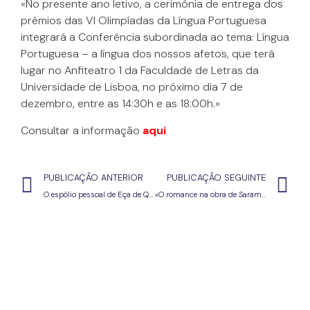
«No presente ano letivo, a cerimónia de entrega dos
prémios das VI Olimpíadas da Língua Portuguesa
integrará a Conferência subordinada ao tema: Língua
Portuguesa – a língua dos nossos afetos, que terá
lugar no Anfiteatro 1 da Faculdade de Letras da
Universidade de Lisboa, no próximo dia 7 de
dezembro, entre as 14:30h e as 18:00h.»
Consultar a informação
aqui
PUBLICAÇÃO ANTERIOR
PUBLICAÇÃO SEGUINTE
O espólio pessoal de Eça de Queirós numa exposição inédita, em Lisboa, a partir de 30/11/2018
«O romance na obra de Saramago» por Carlos Reis- 5 de dezembro de 2018 – Fundação José Saramago