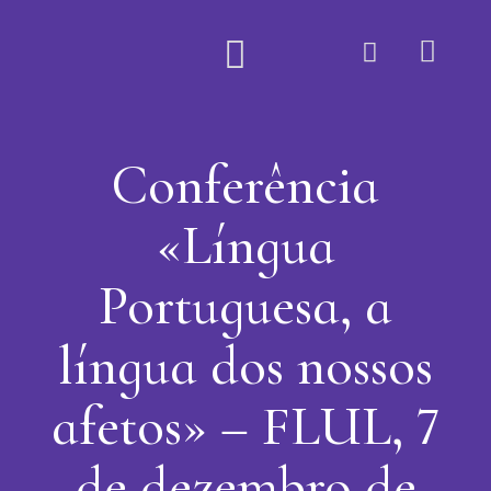
Quem Somos
Conferência
«Língua
Portuguesa, a
língua dos nossos
afetos» – FLUL, 7
de dezembro de