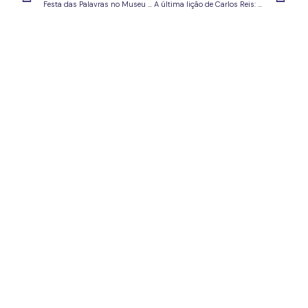
Festa das Palavras no Museu de Lisboa a 19 e 20/9/2020
A última lição de Carlos Reis: 28 de setembro de 2020