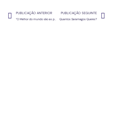
PUBLICAÇÃO ANTERIOR
PUBLICAÇÃO SEGUINTE
“O Melhor do mundo são as palavras? Oficina de escrita (criativa)
Quantos Saramagos Queres?