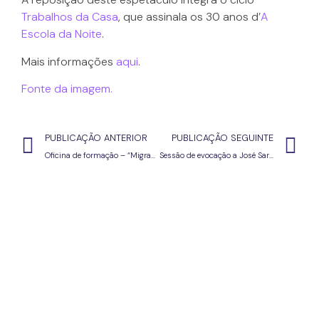
Trabalhos da Casa
, que assinala os 30 anos d’
A
Escola da Noite
.
Mais informações
aqui
.
Fonte da imagem.
PUBLICAÇÃO ANTERIOR
PUBLICAÇÃO SEGUINTE
Oficina de formação – “Migrações e Interculturalidade: Conhecer para intervir em sala de aula”
Sessão de evocação a José Saramago