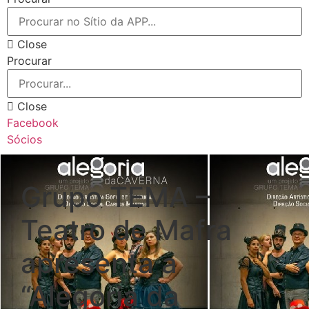
Close
Procurar
Close
Facebook
Sócios
Grupo TEMA –
Teatro de Mafra
apresenta a
“Alegoria da