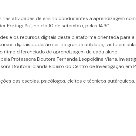
as nas atividades de ensino conducentes à aprendizagem com
er Português”, no dia 10 de setembro, pelas 14:30.
dades e os recursos digitais desta plataforma orientada para 
ecursos digitais poderão ser de grande utilidade, tanto em aul
lo ritmo diferenciado de aprendizagem de cada aluno.
 pela Professora Doutora Fernanda Leopoldina Viana, invest
sora Doutora Iolanda Ribeiro do Centro de Investigação em Ps
ões das escolas, psicólogos, eleitos e técnicos autárquicos