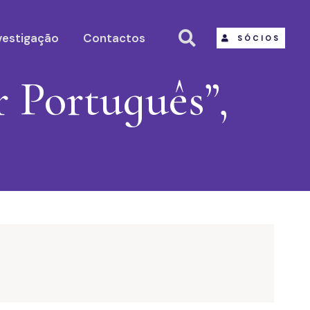
vestigação
Contactos
SÓCIOS
 Português”,