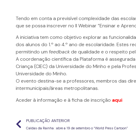
Tendo em conta a previsível complexidade das escol
que se possa inscrever no II Webinar “Ensinar e Aprend
A iniciativa tem como objetivo explorar as funcionali
dos alunos do 1.º ao 4.º ano de escolaridade. Estes r
permitindo um
feedback
de qualidade e o respeito pe
A coordenação científica da Plataforma é assegurada
Criança (CIEC) da Universidade do Minho e pela Profes
Universidade do Minho.
O evento destina-se a professores, membros das direç
intermunicipais/áreas metropolitanas.
Aceder à informação e à ficha de inscrição
aqui
PUBLICAÇÃO ANTERIOR
Caldas da Rainha : abre a 19 de setembro o “World Press Cartoon”