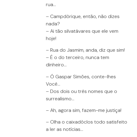
rua…
– Campdòrique, então, não dizes
nada?
– Ai tão silvatávares que ele vem
hoje!
– Rua do Jasmim, anda, diz que sim!
– É o do terceiro, nunca tem
dinheiro…
– Ó Gaspar Simões, conte-lhes
Você…
– Dos dois ou três nomes que o
surrealismo…
– Ah, agora sim, fazem-me justiça!
– Olha o caixadòclos todo satisfeito
a ler as notícias…