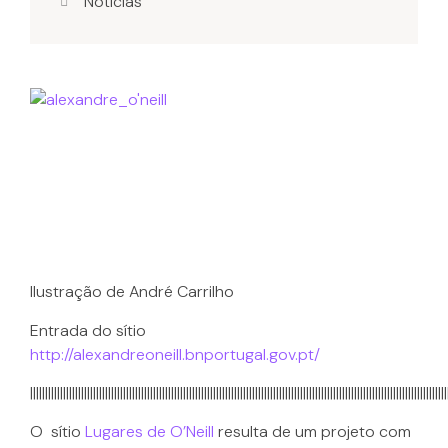
Notícias
Ilustração de André Carrilho
Entrada do sítio
http://alexandreoneill.bnportugal.gov.pt/
|||||||||||||||||||||||||||||||||||||||||||||||||||||||||||||||||||||||||||||||||||||||||||||||||||||||||||||||||||||||||||||||||||||||||||
O sítio
Lugares de O’Neill
resulta de um projeto com