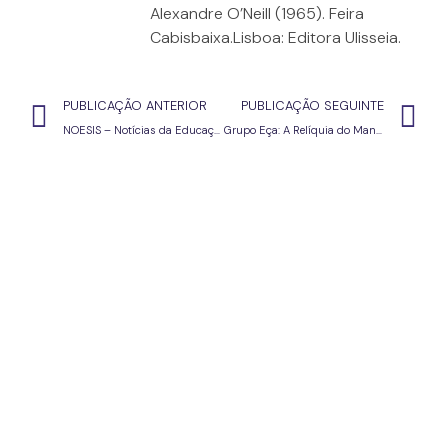
Alexandre O’Neill (1965). Feira
Cabisbaixa.Lisboa: Editora Ulisseia.
PUBLICAÇÃO ANTERIOR
PUBLICAÇÃO SEGUINTE
NOESIS – Notícias da Educação#51 – dezembro 2020
Grupo Eça: A Relíquia do Mandarim (em acesso livre)