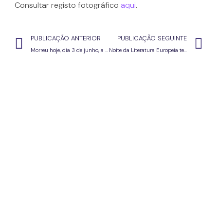
Consultar registo fotográfico
aqui
.
PUBLICAÇÃO ANTERIOR
PUBLICAÇÃO SEGUINTE
Morreu hoje, dia 3 de junho, a escritora Agustina Bessa-Luís
Noite da Literatura Europeia terá leituras de autores de 14 países