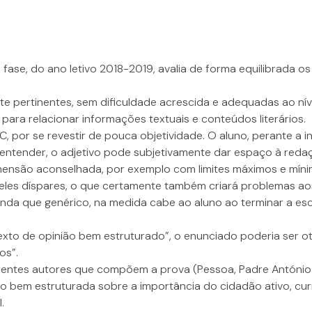
ase, do ano letivo 2018-2019, avalia de forma equilibrada os d
 pertinentes, sem dificuldade acrescida e adequadas ao níve
ara relacionar informações textuais e conteúdos literários.
C, por se revestir de pouca objetividade. O aluno, perante a
 entender, o adjetivo pode subjetivamente dar espaço à reda
ensão aconselhada, por exemplo com limites máximos e mínim
es díspares, o que certamente também criará problemas aos 
inda que genérico, na medida cabe ao aluno ao terminar a esc
“texto de opinião bem estruturado”, o enunciado poderia ser 
os”.
ferentes autores que compõem a prova (Pessoa, Padre António
o bem estruturada sobre a importância do cidadão ativo, curi
.