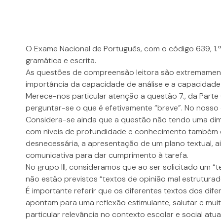
O Exame Nacional de Português, com o código 639, 1.ª f
gramática e escrita.
As questões de compreensão leitora são extremamente
importância da capacidade de análise e a capacidade p
Merece-nos particular atenção a questão 7., da Parte 
perguntar-se o que é efetivamente “breve”. No nosso
Considera-se ainda que a questão não tendo uma dim
com níveis de profundidade e conhecimento também el
desnecessária, a apresentação de um plano textual, a
comunicativa para dar cumprimento à tarefa.
No grupo III, consideramos que ao ser solicitado um 
não estão previstos “textos de opinião mal estruturad
É importante referir que os diferentes textos dos di
apontam para uma reflexão estimulante, salutar e muit
particular relevância no contexto escolar e social atual