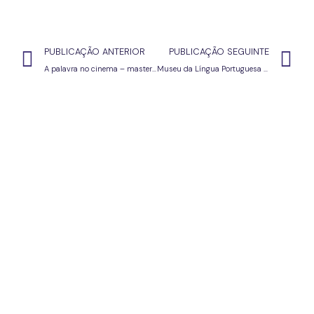
PUBLICAÇÃO ANTERIOR
PUBLICAÇÃO SEGUINTE
A palavra no cinema – masterclass com João Botelho
Museu da Língua Portuguesa em São Paulo celebra Dia Mundial da Língua Portuguesa