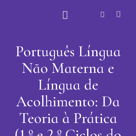
Quem Somos
Português Língua
Não Materna e
Língua de
Acolhimento: Da
Teoria à Prática
(1.º e 2.º Ciclos do