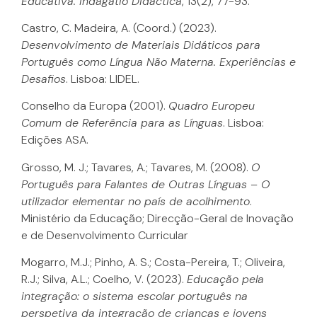
Educativa. Indagatio Didactica
, 13(2), 77-93.
Castro, C. Madeira, A. (Coord.) (2023).
Desenvolvimento de Materiais Didáticos para
Português como Língua Não Materna. Experiências e
Desafios
. Lisboa: LIDEL.
Conselho da Europa (2001).
Quadro Europeu
Comum de Referência para as Línguas
. Lisboa:
Edições ASA.
Grosso, M. J.; Tavares, A.; Tavares, M. (2008).
O
Português para Falantes de Outras Línguas – O
utilizador elementar no país de acolhimento
.
Ministério da Educação; Direcção-Geral de Inovação
e de Desenvolvimento Curricular
Mogarro, M.J.; Pinho, A. S.; Costa-Pereira, T.; Oliveira,
R.J.; Silva, A.L.; Coelho, V. (2023).
Educação pela
integração: o sistema escolar português na
perspetiva da integração de crianças e jovens