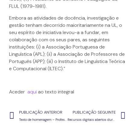
FLUL (1979-1981).
Embora as atividades de docência, investigação e
gestão tenham decorrido maioritariamente na UL, o
seu espírito de iniciativa levou-a a fundar, em
colaboração com os seus pares, as seguintes
instituições: (i) a Associação Portuguesa de
Linguística (APL); (ii) a Associação de Professores de
Português (APP); (iii) o Instituto de Linguística Teórica
e Computacional (ILTEC).”
Aceder
aqui
ao texto integral
PUBLICAÇÃO ANTERIOR
PUBLICAÇÃO SEGUINTE
Texto de homenagem – Professora Maria Helena Mira Mateus (18/08/1931 – 30/03/2020)
Recursos digitais abertos durante período de confinamento : trabalho a distância – informação PNL