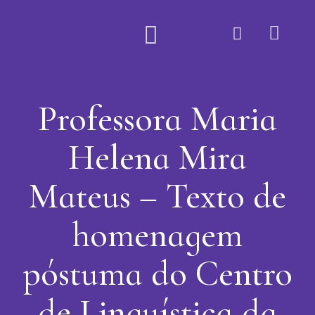
Quem Somos
Professora Maria
Helena Mira
Mateus – Texto de
homenagem
póstuma do Centro
de Linguística da