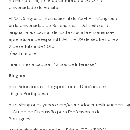
no Mundo – 6, 7 e 8 de Outubro de 2010, na
Universidade de Brasília.
El XXI Congreso Internacional de ASELE – Congreso
en la Universidad de Salamanca – Del texto a la
lengua: la aplicación de los textos a la enseñanza-
aprendizaje de español L2-LE. – 29 de septiembre al
2 de octubre de 2010
[/learn_more]
[learn_more caption=”Sítios de Interesse”]
Blogues
http://docencialp.blogspot.com – Docência em
Língua Portuguesa
http://br.groups.yahoo.com/group/docenteslinguaportu
– Grupo de Discussão para Professores de
Português
www.meiapalavra.com.br – Fórum ‘DE’ e ‘PARA’