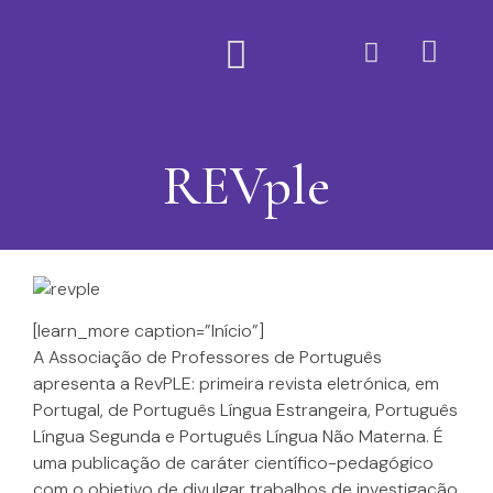
Quem Somos
REVple
[learn_more caption=”Início”]
A Associação de Professores de Português
apresenta a RevPLE: primeira revista eletrónica, em
Portugal, de Português Língua Estrangeira, Português
Língua Segunda e Português Língua Não Materna. É
uma publicação de caráter científico-pedagógico
com o objetivo de divulgar trabalhos de investigação