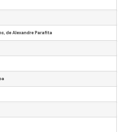
os
, de Alexandre Parafita
oa