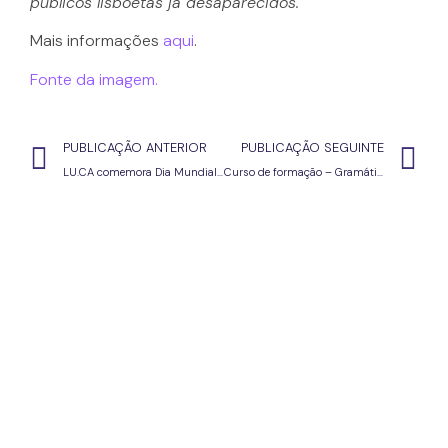
públicos lisboetas já desaparecidos.
Mais informações
aqui
.
Fonte da imagem.
PUBLICAÇÃO ANTERIOR
PUBLICAÇÃO SEGUINTE
LU.CA comemora Dia Mundial do Teatro
Curso de formação – Gramática e Ensino do Português 2.º, 3.º CEB e ensino secundário