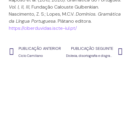
Vol. I, II, III,
Fundação Calouste Gulbenkian.
Nascimento, Z. S.; Lopes, M.C.V.
Domínios. Gramática
da Língua Portuguesa
. Plátano editora.
https://ciberduvidas.iscte-iul.pt/
PUBLICAÇÃO ANTERIOR
PUBLICAÇÃO SEGUINTE
Ciclo Camiliano
Dislexia, disortografia e disgrafia: dificuldades na leitura, na escrita e na grafia