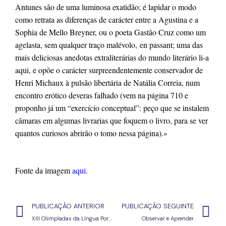
Antunes são de uma luminosa exatidão; é lapidar o modo 
como retrata as diferenças de carácter entre a Agustina e a 
Sophia de Mello Breyner, ou o poeta Gastão Cruz como um 
agelasta, sem qualquer traço malévolo, en passant; uma das 
mais deliciosas anedotas extraliterárias do mundo literário li-a 
aqui, e opõe o carácter surpreendentemente conservador de 
Henri Michaux à pulsão libertária de Natália Correia, num 
encontro erótico deveras falhado (vem na página 710 e 
proponho já um “exercício conceptual”: peço que se instalem 
câmaras em algumas livrarias que foquem o livro, para se ver 
quantos curiosos abrirão o tomo nessa página).»
Fonte da imagem 
aqui
.
PUBLICAÇÃO ANTERIOR
PUBLICAÇÃO SEGUINTE
XIII Olimpíadas da Língua Portuguesa: um fim anunciado
Observar e Aprender