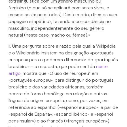
extralinguística com um género masculino ou
feminino (o que só se aplicará com seres vivos, e
mesmo assim nem todos). Deste modo, diremos «um
papagaio simpático», fazendo a concordância no
masculino, independentemente do seu género
natural (neste caso, macho ou fêmea).»
ii. Uma pergunta sobre a razão pela qual a Wikipédia
e o Wikcionário insistem na designação «português
europeu» para o poderem diferenciar do «português
brasileiro» – a resposta, que pode ser lida
neste
artigo
, mostra que «O uso de “europeu” em
«português europeu», para distinguir do português
brasileiro e das variedades africanas, também
ocorre de forma homóloga em relação a outras
línguas de origem europeia, como, por vezes, em
referência ao espanhol («español europeo», a par de
«español de España», «español ibérico» e «español
pensinsular») e ao francês («français européen»).