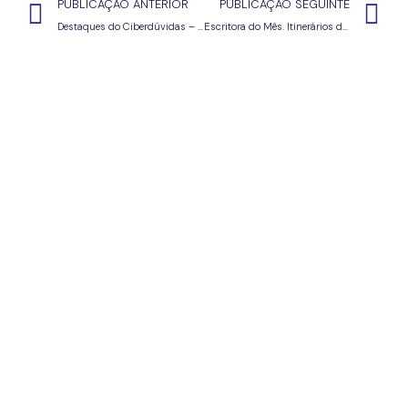
PUBLICAÇÃO ANTERIOR
PUBLICAÇÃO SEGUINTE
Destaques do Ciberdúvidas – 4.3.25
Escritora do Mês. Itinerários de Pesquisa – Alice Sampaio