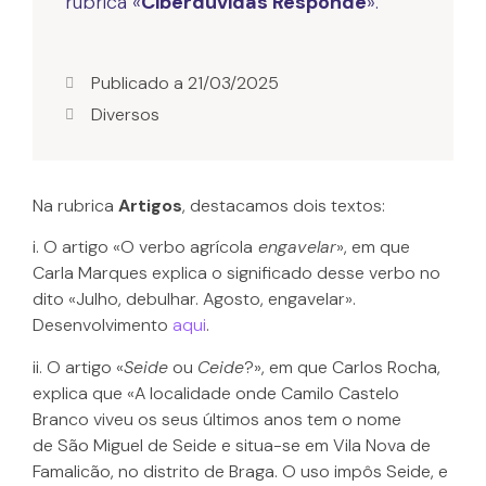
rubrica «
Ciberdúvidas Responde
».
Publicado a
21/03/2025
Diversos
Na rubrica
Artigos
, destacamos dois textos:
i. O artigo «O verbo agrícola
engavelar
», em que
Carla Marques explica o significado desse verbo no
dito «Julho, debulhar. Agosto, engavelar».
Desenvolvimento
aqui
.
ii. O artigo «
Seide
ou
Ceide
?», em que Carlos Rocha,
explica que «A localidade onde Camilo Castelo
Branco viveu os seus últimos anos tem o nome
de São Miguel de Seide e situa-se em Vila Nova de
Famalicão, no distrito de Braga. O uso impôs Seide, e