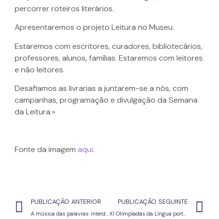
percorrer roteiros literários.
Apresentaremos o projeto Leitura no Museu.
Estaremos com escritores, curadores, bibliotecários,
professores, alunos, famílias. Estaremos com leitores
e não leitores.
Desafiamos as livrarias a juntarem-se a nós, com
campanhas, programação e divulgação da Semana
da Leitura.»
Fonte da imagem
aqui
.
PUBLICAÇÃO ANTERIOR
PUBLICAÇÃO SEGUINTE
A música das palavras: interdisciplinaridade em Português e Música (1.º e 2.º CEB)
XI Olimpíadas da Língua portuguesa – 2.ª fase