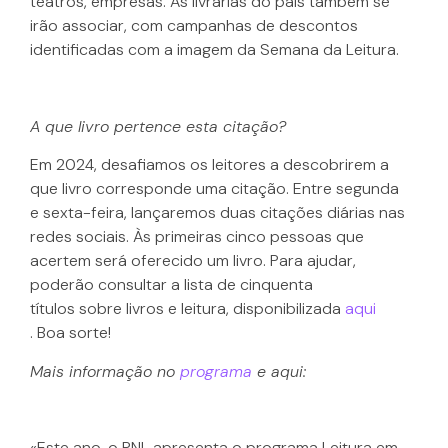
teatros, empresas. As livrarias do país também se
irão associar, com campanhas de descontos
identificadas com a imagem da Semana da Leitura.
A que livro pertence esta citação?
Em 2024, desafiamos os leitores a descobrirem a
que livro corresponde uma citação. Entre segunda
e sexta-feira, lançaremos duas citações diárias nas
redes sociais. Às primeiras cinco pessoas que
acertem será oferecido um livro. Para ajudar,
poderão consultar a lista de cinquenta
títulos sobre livros e leitura, disponibilizada
aqui
. Boa sorte!
Mais informação no
programa
e aqui:
«Este ano, o PNL apresenta o programa Leitura em