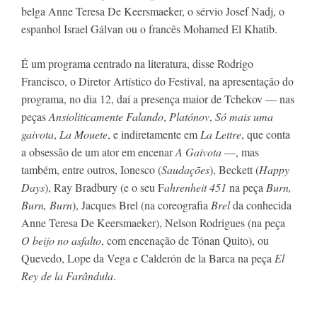
belga Anne Teresa De Keersmaeker, o sérvio Josef Nadj, o 
espanhol Israel Gálvan ou o francês Mohamed El Khatib.
É um programa centrado na literatura, disse Rodrigo 
Francisco, o Diretor Artístico do Festival, na apresentação do 
programa, no dia 12, daí a presença maior de Tchekov — nas 
peças 
Ansioliticamente Falando
, 
Platónov
, 
Só mais uma 
gaivota
, 
La Mouete
, e indiretamente em 
La Lettre
, que conta 
a obsessão de um ator em encenar 
A Gaivota
 —, mas 
também, entre outros, Ionesco (
Saudações
), Beckett (
Happy 
Days
), Ray Bradbury (e o seu F
ahrenheit 451
 na peça 
B
urn, 
Burn, Burn
), Jacques Brel (na coreografia 
Brel
 da conhecida 
Anne Teresa De Keersmaeker), Nelson Rodrigues (na peça 
O beijo no asfalto
, com encenação de Tónan Quito), ou 
Quevedo, Lope da Vega e Calderón de la Barca na peça 
El 
Rey de la Farândula
.