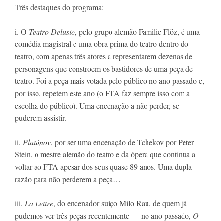
Três destaques do programa:
i. O 
Teatro Delusio
, pelo grupo alemão Familie Flöz, é uma 
comédia magistral e uma obra-prima do teatro dentro do 
teatro, com apenas três atores a representarem dezenas de 
personagens que constroem os bastidores de uma peça de 
teatro. Foi a peça mais votada pelo público no ano passado e, 
por isso, repetem este ano (o FTA faz sempre isso com a 
escolha do público). Uma encenação a não perder, se 
puderem assistir.
ii. 
Platónov
, por ser uma encenação de Tchekov por Peter 
Stein, o mestre alemão do teatro e da ópera que continua a 
voltar ao FTA apesar dos seus quase 89 anos. Uma dupla 
razão para não perderem a peça…
iii. 
La Lettre
, do encenador suíço Milo Rau, de quem já 
pudemos ver três peças recentemente — no ano passado, 
O 