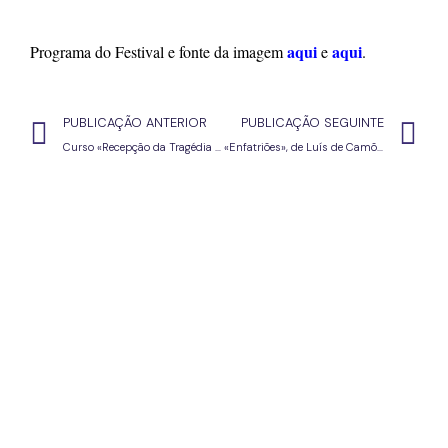
aqui
aqui
P
rograma do Festival 
e fonte da imagem 
 e 
.
PUBLICAÇÃO ANTERIOR
PUBLICAÇÃO SEGUINTE
Curso «Recepção da Tragédia Grega no Teatro Contemporâneo» — inscrições até 17 de junho!
«Enfatriões», de Luís de Camões