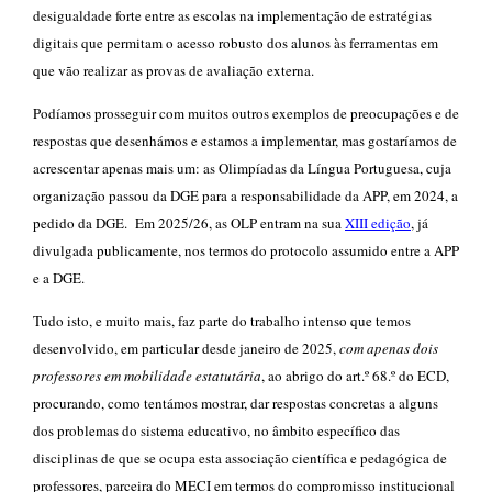
desigualdade forte entre as escolas na implementação de estratégias
digitais que permitam o acesso robusto dos alunos às ferramentas em
que vão realizar as provas de avaliação externa.
Podíamos prosseguir com muitos outros exemplos de preocupações e de
respostas que desenhámos e estamos a implementar, mas gostaríamos de
acrescentar apenas mais um: as Olimpíadas da Língua Portuguesa, cuja
organização passou da DGE para a responsabilidade da APP, em 2024, a
pedido da DGE. Em 2025/26, as OLP entram na sua
XIII edição
, já
divulgada publicamente, nos termos do protocolo assumido entre a APP
e a DGE.
Tudo isto, e muito mais, faz parte do trabalho intenso que temos
desenvolvido, em particular desde janeiro de 2025,
com apenas dois
professores em mobilidade estatutária
, ao abrigo do art.º 68.º do ECD,
procurando, como tentámos mostrar, dar respostas concretas a alguns
dos problemas do sistema educativo, no âmbito específico das
disciplinas de que se ocupa esta associação científica e pedagógica de
professores, parceira do MECI em termos do compromisso institucional