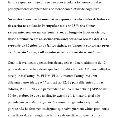
leitora e que, ao longo do seu percurso escolar, são desenvolvidas
principalmente competências de menor complexidade cognitiva.
No contexto em que há uma baixa exposição a atividades de leitura e
de escrita nas aulas de Português e mais de 35% dos alunos
raramente leem ou nunca leem livros, ao longo de todos os ciclos,
desde o primeiro até ao secundário,
integrámos na revisão das AE a
proposta de 30 minutos de leitura diária, autónoma e por prazer, para
.
os alunos do básico, e 60 minutos para os alunos do secundário
Quanto à avaliação, apenas dois destaques: o número altíssimo de 13
provas de avaliação externa que foram auditadas pela APP, em múltiplas
disciplinas (Português, PLNM, PL2, Literatura Portuguesa), em
diferentes anos (desde o 4.º ano até ao 12.º) e para diferentes provas
(ModA, PFC, EFN) – e o parecer dado ao IAVE, no debate | APP do dia
30 de outubro, de que a avaliação externa em formato digital não
permite,
no caso da disciplina de Português
, garantir a equidade,
porque
não
há ferramentas digitais que salvaguardem vários problemas
específicos das estratégias de leitura e de escrita e porque há uma