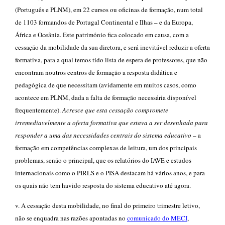
(Português e PLNM), em 22 cursos ou oficinas de formação, num total
de 1103 formandos de Portugal Continental e Ilhas – e da Europa,
África e Oceânia. Este património fica colocado em causa, com a
cessação da mobilidade da sua diretora, e será inevitável reduzir a oferta
formativa, para a qual temos tido lista de espera de professores, que não
encontram noutros centros de formação a resposta didática e
pedagógica de que necessitam (avidamente em muitos casos, como
acontece em PLNM, dada a falta de formação necessária disponível
frequentemente).
Acresce que esta cessação compromete
irremediavelmente a oferta formativa que estava a ser desenhada para
responder a uma das necessidades centrais do sistema educativo
– a
formação em competências complexas de leitura, um dos principais
problemas, senão o principal, que os relatórios do IAVE e estudos
internacionais como o PIRLS e o PISA destacam há vários anos, e para
os quais não tem havido resposta do sistema educativo até agora.
v. A cessação desta mobilidade, no final do primeiro trimestre letivo,
não se enquadra nas razões apontadas no
comunicado
d
o MECI
,