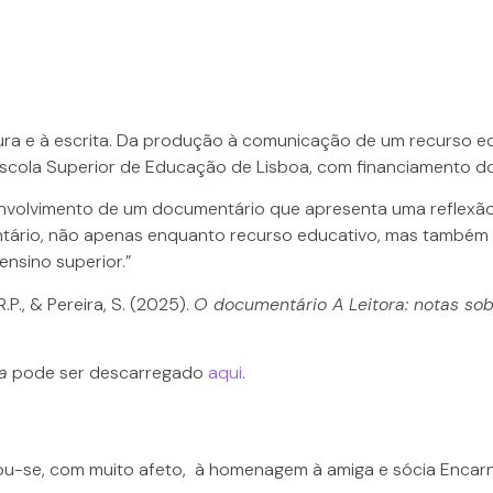
tura e à escrita. Da produção à comunicação de um recurso ed
cola Superior de Educação de Lisboa, com financiamento do P
volvimento de um documentário que apresenta uma reflexão so
ntário, não apenas enquanto recurso educativo, mas também
ensino superior.”
R.P., & Pereira, S. (2025).
O documentário A Leitora: notas sob
a
pode ser descarregado
aqui
.
ou-se, com muito afeto, à homenagem à amiga e sócia Encarn