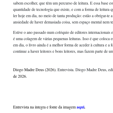
sabem escolher, que têm um percurso de leitura. E essa base est
quantidade de tecnologia que existe, e com a forma de leitura 
ler hoje em dia, no meio de tanta produção: estão a obrigar-t
ansiedade de haver demasiada coisa, sem espaço mental nem tem
Estive o ano passado num colóquio de editores internacionais e 
é uma colagem de várias pequenas leituras. Isso é que coloca em
em dia, o livro ainda é a melhor forma de aceder à cultura e a f
continue a haver leitores e bons leitores, mas fazem parte de u
Diogo Madre Deus 
(202
6
). 
Entrevista. Diogo Madre Deus, edi
de 202
6
.
aqui
.
Entrevista na íntegra 
e f
onte da imagem 