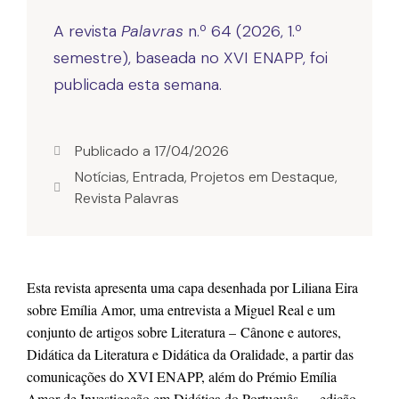
A revista
Palavras
n.º 64 (2026, 1.º
semestre), baseada no XVI ENAPP, foi
publicada esta semana.
Publicado a
17/04/2026
Notícias
,
Entrada
,
Projetos em Destaque
,
Revista Palavras
Esta revista apresenta uma capa desenhada por Liliana Eira
sobre 
Emília Amor, uma entrevi
sta a Miguel Real 
e um 
conjunto de artigos sobre 
Literatura – Cânone e autores
, 
Didática da Literatura e Didática da Oralidade, 
a partir das 
comunicações do XV
I
 ENAPP,
além do Prémio Emília 
Amor de Investigação em Didática do Português
 — edição 